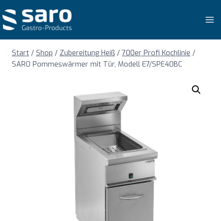
Zum
Inhalt
springen
Start
/
Shop
/
Zubereitung Heiß
/
700er Profi Kochlinie
/
SARO Pommeswärmer mit Tür, Modell E7/SPE40BC