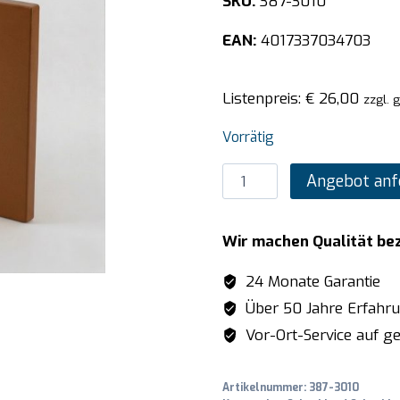
SKU:
387-3010
EAN:
4017337034703
Listenpreis:
€
26,00
zzgl. 
Vorrätig
SARO
Angebot anf
Polyethylen-
Schneidebrett
Wir machen Qualität be
braun
Menge
24 Monate Garantie
Über 50 Jahre Erfahr
Vor-Ort-Service auf ge
Artikelnummer:
387-3010