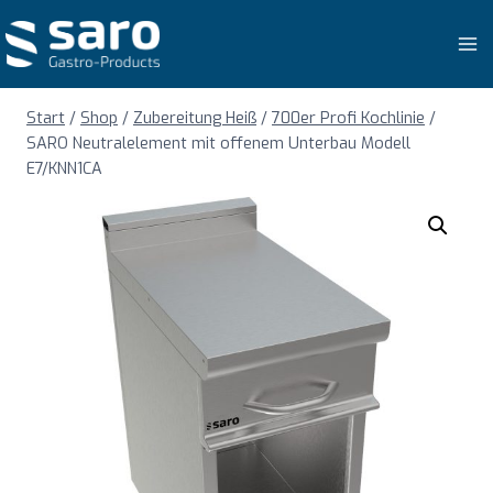
Zum
Inhalt
springen
Start
/
Shop
/
Zubereitung Heiß
/
700er Profi Kochlinie
/
SARO Neutralelement mit offenem Unterbau Modell
E7/KNN1CA