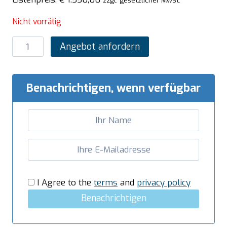
zzgl. gesetzlicher MwSt.
Nicht vorrätig
SARO
Angebot anfordern
Neutralelement
mit
offenem
Benachrichtigen, wenn verfügbar
Unterbau
Modell
E7/KNN1CA
Menge
I Agree to the
terms
and
privacy policy
Benachrichtigen