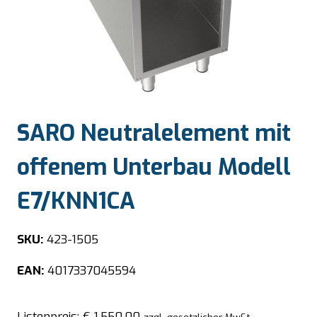
SARO Neutralelement mit
offenem Unterbau Modell
E7/KNN1CA
SKU:
423-1505
EAN:
4017337045594
Listenpreis:
€
1.550,00