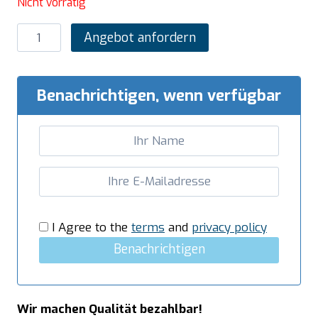
Nicht vorrätig
SARO
Angebot anfordern
Mobiler
Arbeitstisch
1000x600x850mm
Benachrichtigen, wenn verfügbar
AISI304
Menge
I Agree to the
terms
and
privacy policy
Benachrichtigen
Wir machen Qualität bezahlbar!