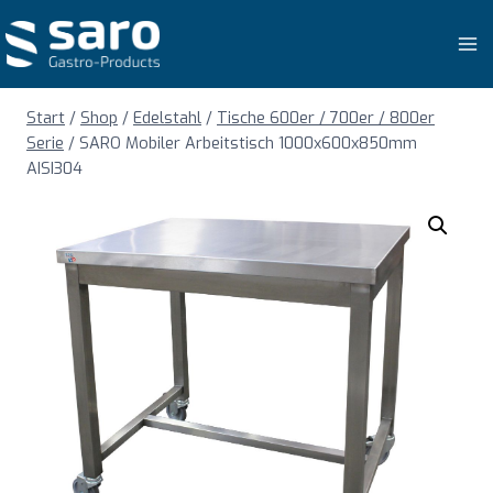
Zum
Inhalt
springen
Start
/
Shop
/
Edelstahl
/
Tische 600er / 700er / 800er
Serie
/
SARO Mobiler Arbeitstisch 1000x600x850mm
AISI304