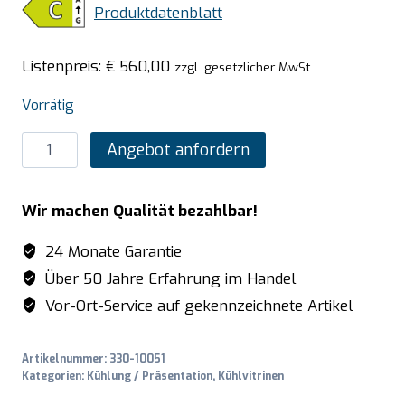
Produktdatenblatt
Listenpreis:
€
560,00
zzgl. gesetzlicher MwSt.
Vorrätig
SARO
Angebot anfordern
Mini-
Umluftkühlvitrine
Wir machen Qualität bezahlbar!
68
Liter,
24 Monate Garantie
Modell
Über 50 Jahre Erfahrung im Handel
SC
Vor-Ort-Service auf gekennzeichnete Artikel
70
schwarz
Artikelnummer:
330-10051
Menge
Kategorien:
Kühlung / Präsentation
,
Kühlvitrinen