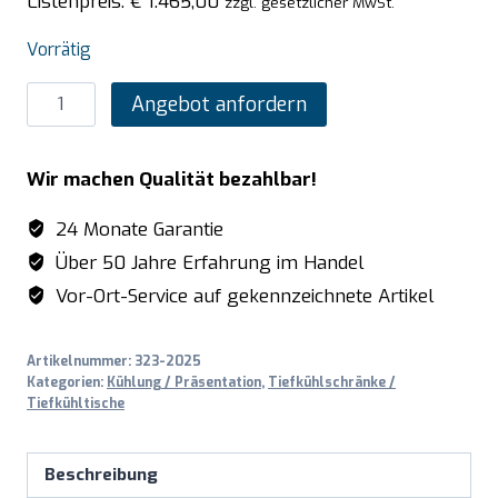
Listenpreis:
€
1.465,00
zzgl. gesetzlicher MwSt.
Vorrätig
SARO
Angebot anfordern
Lagertiefkühlschrank
-
Wir machen Qualität bezahlbar!
weiß,
Modell
24 Monate Garantie
HT
Über 50 Jahre Erfahrung im Handel
600
Vor-Ort-Service auf gekennzeichnete Artikel
Menge
Artikelnummer:
323-2025
Kategorien:
Kühlung / Präsentation
,
Tiefkühlschränke /
Tiefkühltische
Beschreibung