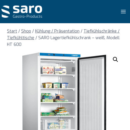
Zum
Inhalt
springen
Start
/
Shop
/
Kühlung / Präsentation
/
Tiefkühlschränke /
Tiefkühltische
/
SARO Lagertiefkühlschrank – weiß, Modell
HT 600