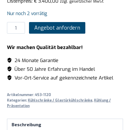
Listenpreis:
€
3.400,00
zzgl. gesetzlicher MwSt.
Nur noch 2 vorrätig
SARO
Angebot anfordern
Kühlschrank
mit
Wir machen Qualität bezahlbar!
3
Glastüren,
24 Monate Garantie
Modell
Über 50 Jahre Erfahrung im Handel
GTK
Vor-Ort-Service auf gekennzeichnete Artikel
1530
PRO
Artikelnummer:
453-1120
Menge
Kategorien:
Kühlschränke / Glastürkühlschränke
,
Kühlung /
Präsentation
Beschreibung