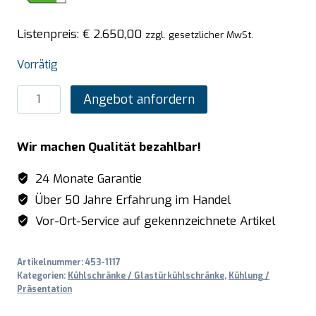
Listenpreis:
€
2.650,00
zzgl. gesetzlicher MwSt.
Vorrätig
SARO
Angebot anfordern
Kühlschrank
mit
Wir machen Qualität bezahlbar!
2
Glastüren,
24 Monate Garantie
Modell
Über 50 Jahre Erfahrung im Handel
GTK
Vor-Ort-Service auf gekennzeichnete Artikel
1000
PRO
Artikelnummer:
453-1117
-
Kategorien:
Kühlschränke / Glastürkühlschränke
,
Kühlung /
schwarz
Präsentation
Menge