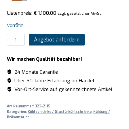
Listenpreis:
€
1.100,00
zzgl. gesetzlicher MwSt.
Vorrätig
SARO
Angebot anfordern
Lagerkühlschrank
-
Wir machen Qualität bezahlbar!
schwarz,
Modell
24 Monate Garantie
HK
Über 50 Jahre Erfahrung im Handel
400
Vor-Ort-Service auf gekennzeichnete Artikel
B
V2
Artikelnummer:
323-2115
Menge
Kategorien:
Kühlschränke / Glastürkühlschränke
,
Kühlung /
Präsentation