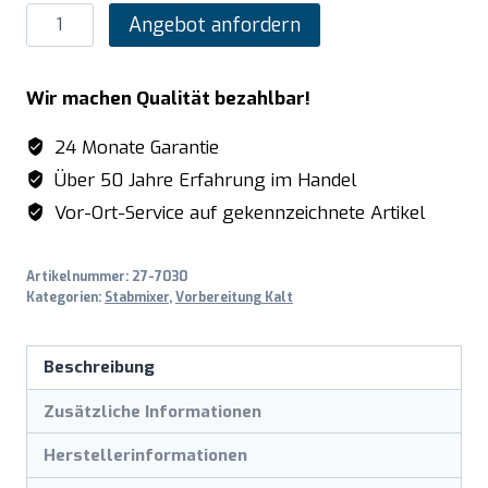
SARO
Angebot anfordern
Kombi-
Stabmixer
Wir machen Qualität bezahlbar!
Modell
MB-
24 Monate Garantie
51
Über 50 Jahre Erfahrung im Handel
Menge
Vor-Ort-Service auf gekennzeichnete Artikel
Artikelnummer:
27-7030
Kategorien:
Stabmixer
,
Vorbereitung Kalt
Beschreibung
Zusätzliche Informationen
Herstellerinformationen