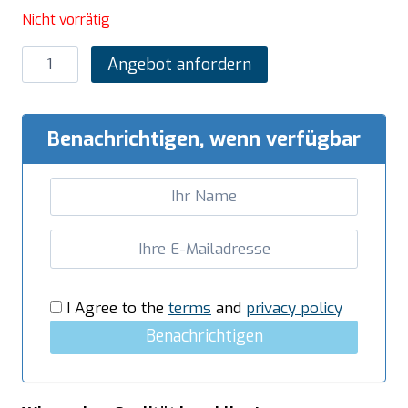
Nicht vorrätig
SARO
Angebot anfordern
Knochensäge
Schnittbreite
249mm
Benachrichtigen, wenn verfügbar
Modell
SH-
182
Menge
I Agree to the
terms
and
privacy policy
Benachrichtigen