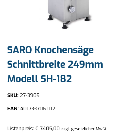
SARO Knochensäge
Schnittbreite 249mm
Modell SH-182
SKU:
27-3905
EAN:
4017337061112
Listenpreis:
€
7.405,00
zzgl. gesetzlicher MwSt.