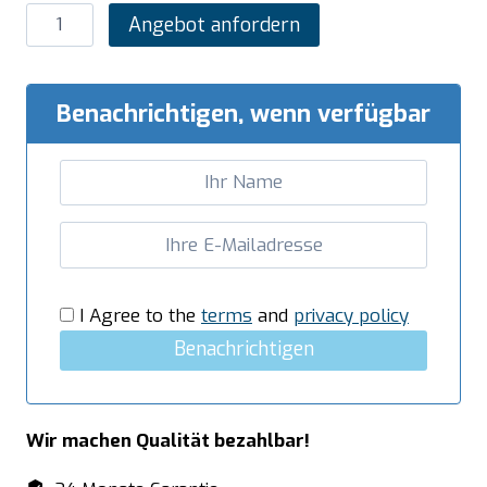
SARO
Angebot anfordern
Induktionsherd
mit
2
Benachrichtigen, wenn verfügbar
Felder,
Modell
BRONX
Menge
I Agree to the
terms
and
privacy policy
Benachrichtigen
Wir machen Qualität bezahlbar!