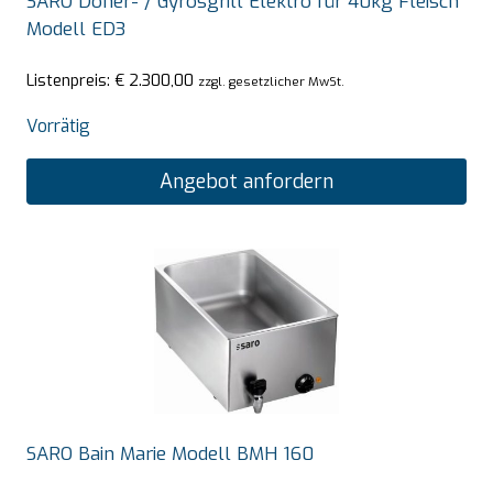
SARO Döner- / Gyrosgrill Elektro für 40kg Fleisch
Modell ED3
Listenpreis:
€
2.300,00
zzgl. gesetzlicher MwSt.
Vorrätig
Angebot anfordern
SARO Bain Marie Modell BMH 160