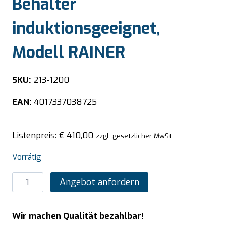
Behälter
induktionsgeeignet,
Modell RAINER
SKU:
213-1200
EAN:
4017337038725
Listenpreis:
€
410,00
zzgl. gesetzlicher MwSt.
Vorrätig
SARO
Angebot anfordern
Chafing
Dish,
Wir machen Qualität bezahlbar!
1/1