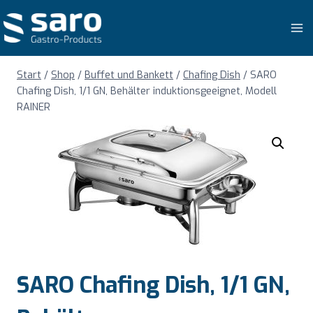
Zum
Inhalt
springen
Start
/
Shop
/
Buffet und Bankett
/
Chafing Dish
/
SARO
Chafing Dish, 1/1 GN, Behälter induktionsgeeignet, Modell
RAINER
SARO Chafing Dish, 1/1 GN,