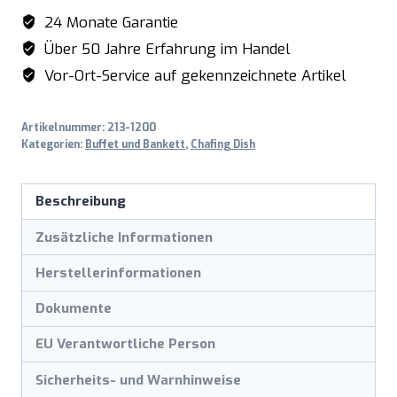
GN,
24 Monate Garantie
Behälter
Über 50 Jahre Erfahrung im Handel
induktionsgeeignet,
Vor-Ort-Service auf gekennzeichnete Artikel
Modell
RAINER
Artikelnummer:
213-1200
Menge
Kategorien:
Buffet und Bankett
,
Chafing Dish
Beschreibung
Zusätzliche Informationen
Herstellerinformationen
Dokumente
EU Verantwortliche Person
Sicherheits- und Warnhinweise