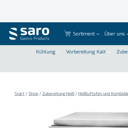
Zum
Inhalt
springen
Sortiment
Über uns
Kühlung
Vorbereitung Kalt
Zube
Start
/
Shop
/
Zubereitung Heiß
/
Heißluftofen und Kombid