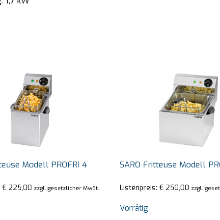
: 1,7 kW
teuse Modell PROFRI 4
SARO Fritteuse Modell PR
:
€
225,00
Listenpreis:
€
250,00
zzgl. gesetzlicher MwSt.
zzgl. gese
Vorrätig