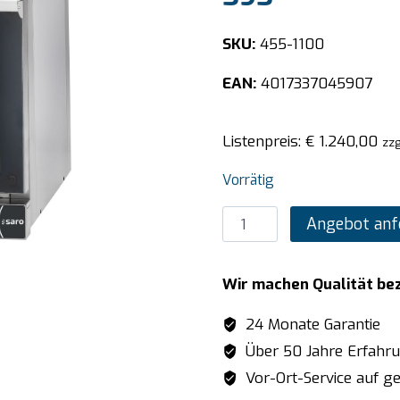
SKU:
455-1100
EAN:
4017337045907
Listenpreis:
€
1.240,00
zzg
Vorrätig
SARO
Angebot anf
Heißluftofen
mit
Wir machen Qualität be
Grill
Modell
24 Monate Garantie
EKO
Über 50 Jahre Erfahr
595
Vor-Ort-Service auf ge
Menge