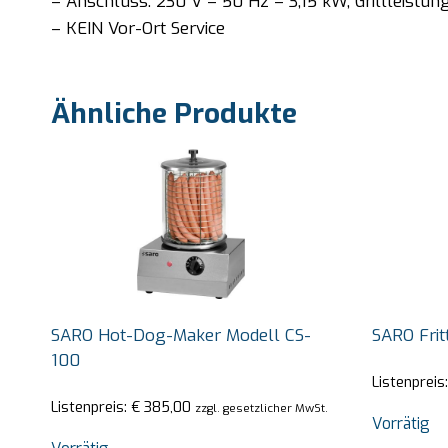
– Anschluss: 230 V – 50 Hz – 3,15 kW, Grillleistung
– KEIN Vor-Ort Service
Ähnliche Produkte
SARO Hot-Dog-Maker Modell CS-
SARO Frit
100
Listenpreis
Listenpreis:
€
385,00
zzgl. gesetzlicher MwSt.
Vorrätig