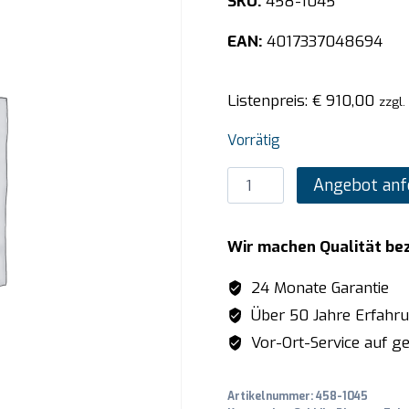
SKU:
458-1045
EAN:
4017337048694
Listenpreis:
€
910,00
zzgl.
Vorrätig
SARO
Angebot anf
Griddleplatte
Modell
Wir machen Qualität be
GPK
800
24 Monate Garantie
Menge
Über 50 Jahre Erfahr
Vor-Ort-Service auf ge
Artikelnummer:
458-1045