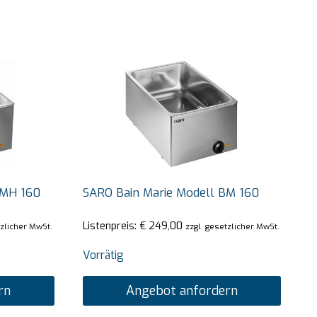
BMH 160
SARO Bain Marie Modell BM 160
Listenpreis:
€
249,00
tzlicher MwSt.
zzgl. gesetzlicher MwSt.
Vorrätig
rn
Angebot anfordern