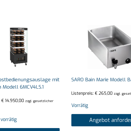
bstbedienungsauslage mit
SARO Bain Marie Modell 
n Modell 6MCV4LS.1
Listenpreis:
€
265,00
zzgl. gese
:
€
14.950,00
zzgl. gesetzlicher
Vorrätig
 vorrätig
Angebot anforde