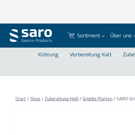
Zum
Inhalt
springen
Sortiment
Über uns
Kühlung
Vorbereitung Kalt
Zube
Start
/
Shop
/
Zubereitung Heiß
/
Griddle Platten
/
SARO Gri