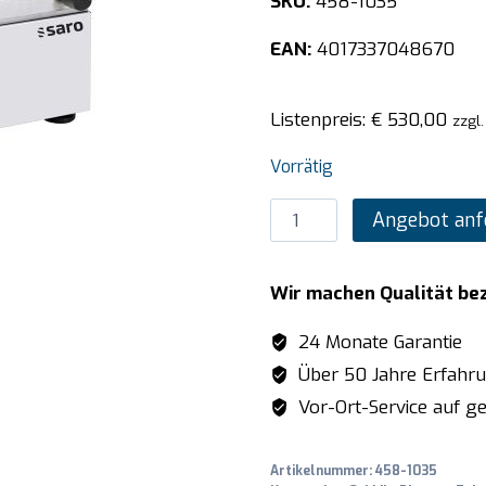
SKU:
458-1035
EAN:
4017337048670
Listenpreis:
€
530,00
zzgl
Vorrätig
SARO
Angebot anf
Griddleplatte
Modell
Wir machen Qualität be
GPK
400
24 Monate Garantie
Menge
Über 50 Jahre Erfahr
Vor-Ort-Service auf ge
Artikelnummer:
458-1035