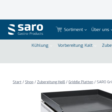
Zum
Inhalt
springen
Sortiment
Über uns
Kühlung
Vorbereitung Kalt
Zube
Start
/
Shop
/
Zubereitung Heiß
/
Griddle Platten
/
SARO Gri