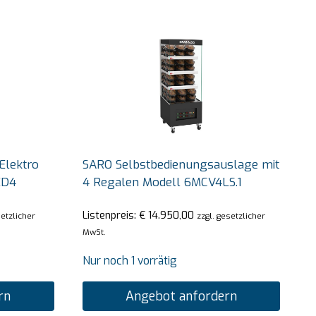
Elektro
SARO Selbstbedienungsauslage mit
ED4
4 Regalen Modell 6MCV4LS.1
Listenpreis:
€
14.950,00
setzlicher
zzgl. gesetzlicher
MwSt.
Nur noch 1 vorrätig
rn
Angebot anfordern