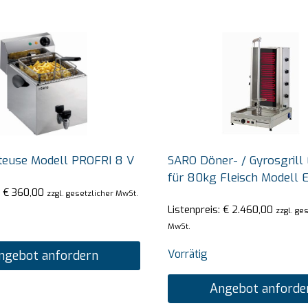
teuse Modell PROFRI 8 V
SARO Döner- / Gyrosgrill 
für 80kg Fleisch Modell 
:
€
360,00
zzgl. gesetzlicher MwSt.
Listenpreis:
€
2.460,00
zzgl. ge
MwSt.
Vorrätig
ngebot anfordern
Angebot anforde