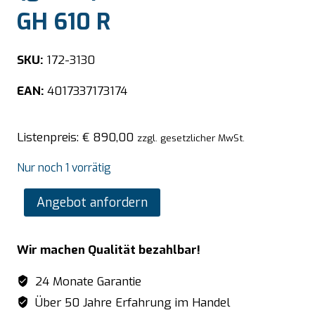
GH 610 R
SKU:
172-3130
EAN:
4017337173174
Listenpreis:
€
890,00
zzgl. gesetzlicher MwSt.
Nur noch 1 vorrätig
SARO
Angebot anfordern
Griddleplatte
(gerillt)
Wir machen Qualität bezahlbar!
Modell
FRY
24 Monate Garantie
TOP
Über 50 Jahre Erfahrung im Handel
GH