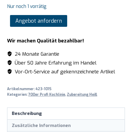
Nur noch 1 vorrätig
SARO
Angebot anfordern
Gasherd
mit
Wir machen Qualität bezahlbar!
offenem
Unterbau
24 Monate Garantie
Modell
Über 50 Jahre Erfahrung im Handel
E7/KUPG2BA
Vor-Ort-Service auf gekennzeichnete Artikel
Menge
Artikelnummer:
423-1015
Kategorien:
700er Profi Kochlinie
,
Zubereitung Heiß
Beschreibung
Zusätzliche Informationen