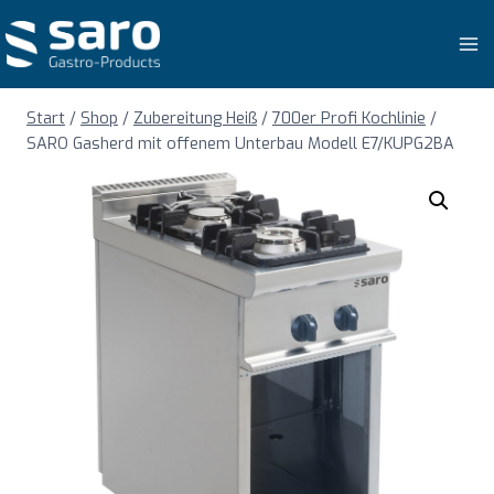
Zum
Inhalt
springen
Start
/
Shop
/
Zubereitung Heiß
/
700er Profi Kochlinie
/
SARO Gasherd mit offenem Unterbau Modell E7/KUPG2BA