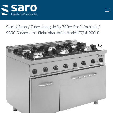
Zum
Inhalt
springen
Start
/
Shop
/
Zubereitung Heiß
/
700er Profi Kochlinie
/
SARO Gasherd mit Elektrobackofen Modell E7/KUPG6LE