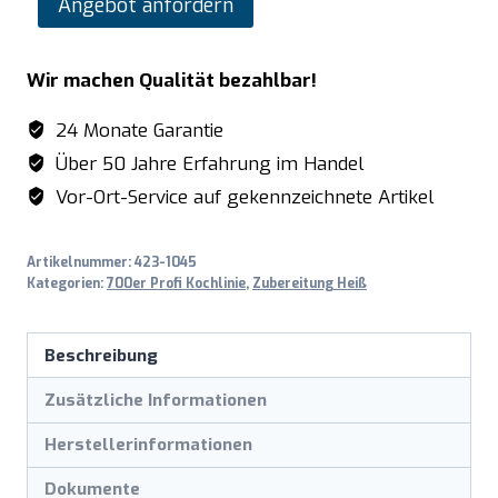
Angebot anfordern
Gasherd
mit
Wir machen Qualität bezahlbar!
Elektrobackofen
Modell
24 Monate Garantie
E7/KUPG6LE
Über 50 Jahre Erfahrung im Handel
Menge
Vor-Ort-Service auf gekennzeichnete Artikel
Artikelnummer:
423-1045
Kategorien:
700er Profi Kochlinie
,
Zubereitung Heiß
Beschreibung
Zusätzliche Informationen
Herstellerinformationen
Dokumente