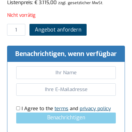
Listenpreis:
€
3.115,00
zzgl. gesetzlicher MwSt.
Nicht vorrätig
SARO
Angebot anfordern
Gasgriddleplatte
400
mm
Benachrichtigen, wenn verfügbar
breit
Tischgerät
gerillt
Modell
LQ
/
FTG2BBR
I Agree to the
terms
and
privacy policy
Menge
Benachrichtigen