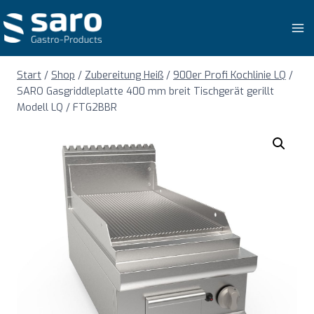
Zum
Inhalt
springen
Start
/
Shop
/
Zubereitung Heiß
/
900er Profi Kochlinie LQ
/
SARO Gasgriddleplatte 400 mm breit Tischgerät gerillt
Modell LQ / FTG2BBR