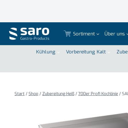
Zum
Inhalt
springen
Sortiment
Über uns
Kühlung
Vorbereitung Kalt
Zube
Start
/
Shop
/
Zubereitung Heiß
/
700er Profi Kochlinie
/
SA