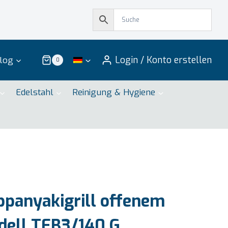
Login / Konto erstellen
log
0
Edelstahl
Reinigung & Hygiene
panyakigrill offenem
dell TEB3/140 G