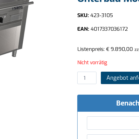
SKU:
423-3105
EAN:
4017337036172
Listenpreis:
€
9.890,00
zz
Nicht vorrätig
SARO
Angebot anf
Gas-
Teppanyakigrill
offenem
Benach
Unterbau
Modell
TEB3/140
G