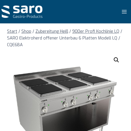
Zum
Inhalt
springen
Start
/
Shop
/
Zubereitung Heiß
/
900er Profi Kochlinie LQ
/
SARO Elektroherd offener Unterbau 6 Platten Modell LQ /
CQE6BA