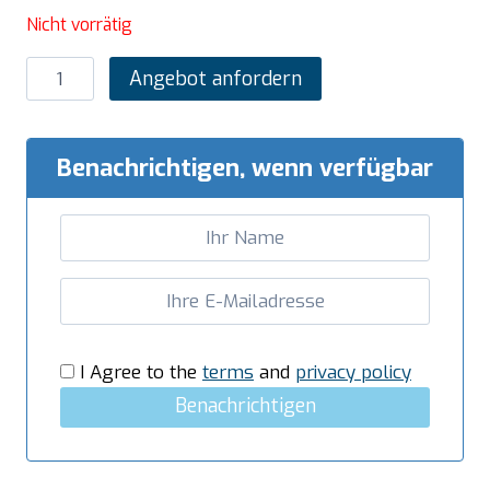
Nicht vorrätig
SARO
Angebot anfordern
Elektroherd
offener
Unterbau
Benachrichtigen, wenn verfügbar
6
Platten
Modell
LQ
/
CQE6BA
Menge
I Agree to the
terms
and
privacy policy
Benachrichtigen