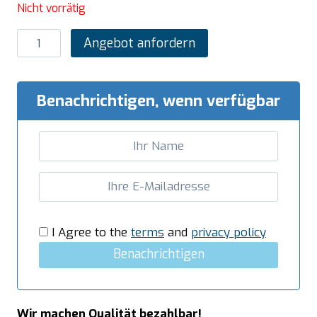
Nicht vorrätig
SARO
Angebot anfordern
Elektro-
Griddleplatte
mit
Benachrichtigen, wenn verfügbar
offenem
Unterbau,
Modell
E7/KTE1BAL
Menge
I Agree to the
terms
and
privacy policy
Benachrichtigen
Wir machen Qualität bezahlbar!