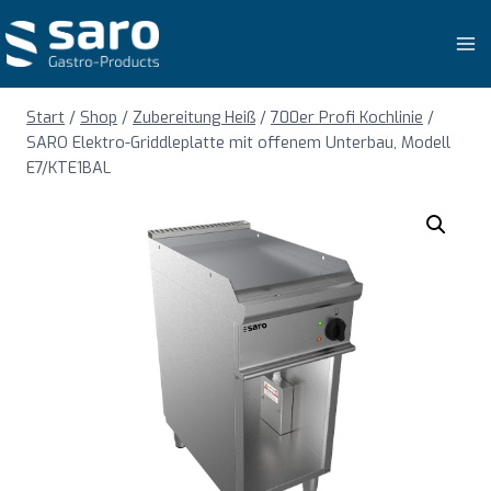
Zum
Inhalt
springen
Start
/
Shop
/
Zubereitung Heiß
/
700er Profi Kochlinie
/
SARO Elektro-Griddleplatte mit offenem Unterbau, Modell
E7/KTE1BAL