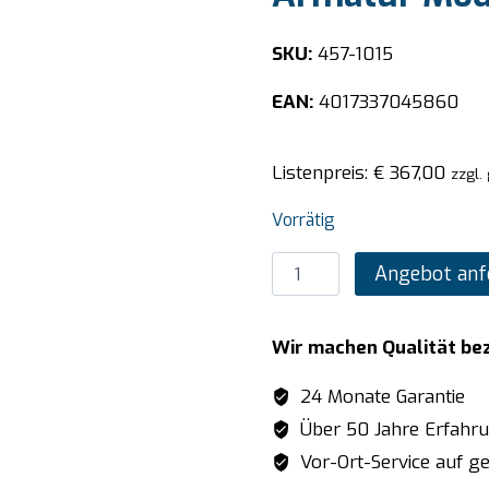
SKU:
457-1015
EAN:
4017337045860
Listenpreis:
€
367,00
zzgl.
Vorrätig
SARO
Angebot anf
Einloch-
Vorspülbrause
Wir machen Qualität be
mit
Armatur
24 Monate Garantie
Modell
Über 50 Jahre Erfahr
TANJA
Vor-Ort-Service auf ge
Menge