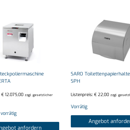
teckpoliermaschine
SARO Toilettenpapierhalt
ERTA
SPH
:
€
12.075,00
Listenpreis:
€
22,00
zzgl. gesetzlicher
zzgl. gesetz
Vorrätig
 vorrätig
Angebot anforde
ngebot anfordern