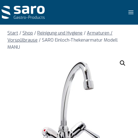
Zum
Inhalt
springen
Start
/
Shop
/
Reinigung und Hygiene
/
Armaturen /
Vorspülbrause
/
SARO Einloch-Thekenarmatur Modell
MANU