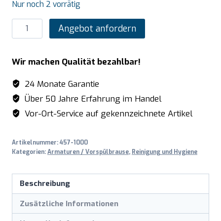
Nur noch 2 vorrätig
SARO
Angebot anfordern
Einloch-
Thekenarmatur
Wir machen Qualität bezahlbar!
Modell
MANU
24 Monate Garantie
Menge
Über 50 Jahre Erfahrung im Handel
Vor-Ort-Service auf gekennzeichnete Artikel
Artikelnummer:
457-1000
Kategorien:
Armaturen / Vorspülbrause
,
Reinigung und Hygiene
Beschreibung
Zusätzliche Informationen