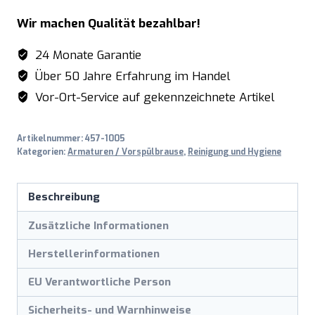
Mischbatterie
Wir machen Qualität bezahlbar!
herausziehb.
Armatur
24 Monate Garantie
Modell
Über 50 Jahre Erfahrung im Handel
SILKE
Vor-Ort-Service auf gekennzeichnete Artikel
Menge
Artikelnummer:
457-1005
Kategorien:
Armaturen / Vorspülbrause
,
Reinigung und Hygiene
Beschreibung
Zusätzliche Informationen
Herstellerinformationen
EU Verantwortliche Person
Sicherheits- und Warnhinweise