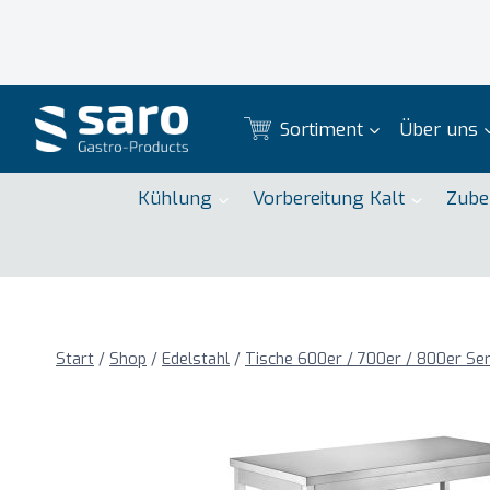
Zum
Inhalt
springen
Sortiment
Über uns
Kühlung
Vorbereitung Kalt
Zube
Start
/
Shop
/
Edelstahl
/
Tische 600er / 700er / 800er Ser