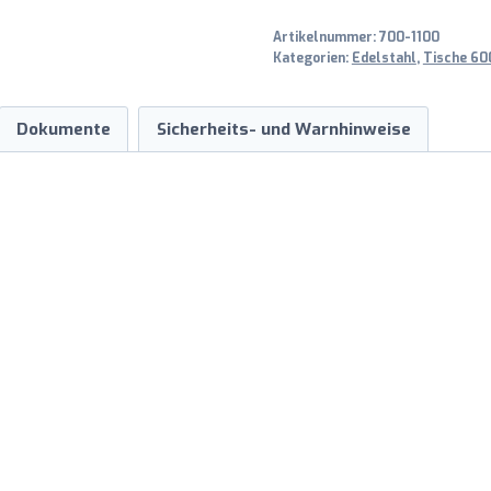
700
Artikelnummer:
700-1100
mm
Kategorien:
Edelstahl
,
Tische 600
Menge
Dokumente
Sicherheits- und Warnhinweise