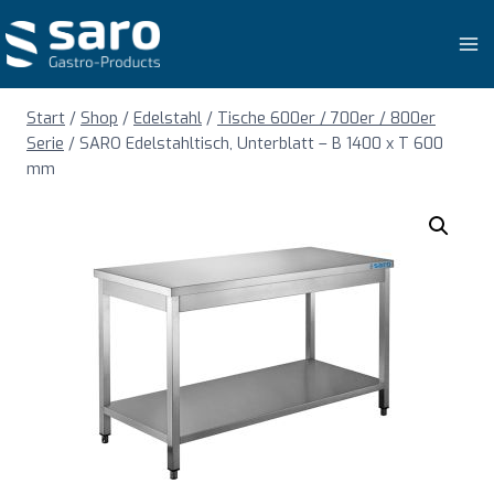
Zum
Inhalt
springen
Start
/
Shop
/
Edelstahl
/
Tische 600er / 700er / 800er
Serie
/
SARO Edelstahltisch, Unterblatt – B 1400 x T 600
mm