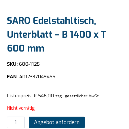
SARO Edelstahltisch,
Unterblatt – B 1400 x T
600 mm
SKU:
600-1125
EAN:
4017337049455
Listenpreis:
€
546,00
zzgl. gesetzlicher MwSt.
Nicht vorrätig
SARO
Angebot anfordern
Edelstahltisch,