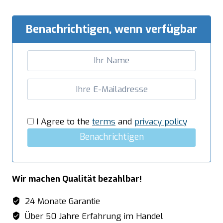
Unterblatt
-
Benachrichtigen, wenn verfügbar
B
1400
x
T
600
mm
Menge
I Agree to the
terms
and
privacy policy
Benachrichtigen
Wir machen Qualität bezahlbar!
24 Monate Garantie
Über 50 Jahre Erfahrung im Handel