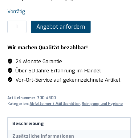
Vorrätig
SARO
Angebot anfordern
Edelstahlmülleimer
60
Wir machen Qualität bezahlbar!
Liter,
Modell
24 Monate Garantie
Apollo
Über 50 Jahre Erfahrung im Handel
Menge
Vor-Ort-Service auf gekennzeichnete Artikel
Artikelnummer:
700-4800
Kategorien:
Abfalleimer / Müllbehälter
,
Reinigung und Hygiene
Beschreibung
Zusätzliche Informationen