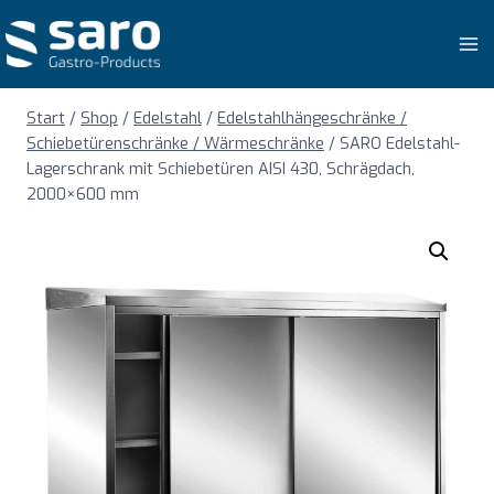
Zum
Inhalt
springen
Start
/
Shop
/
Edelstahl
/
Edelstahlhängeschränke /
Schiebetürenschränke / Wärmeschränke
/
SARO Edelstahl-
Lagerschrank mit Schiebetüren AISI 430, Schrägdach,
2000×600 mm