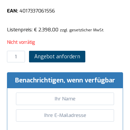
EAN:
4017337061556
Listenpreis:
€
2.398,00
zzgl. gesetzlicher MwSt.
Nicht vorrätig
SARO
Angebot anfordern
Edelstahl-
Lagerschrank
mit
Benachrichtigen, wenn verfügbar
Schiebetüren
AISI
430,
Schrägdach,
2000x600
mm