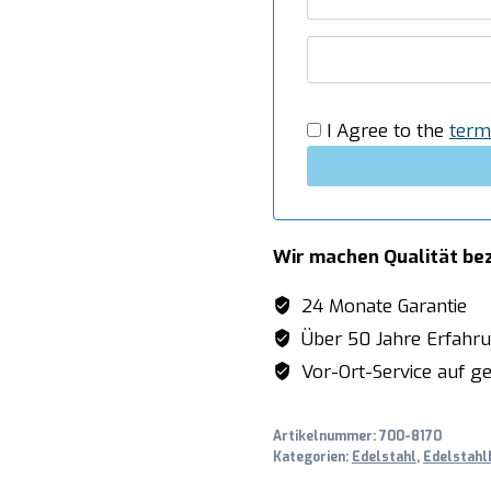
430,
Schrägdach,
1400x700
mm
Menge
I Agree to the
term
Wir machen Qualität be
24 Monate Garantie
Über 50 Jahre Erfahr
Vor-Ort-Service auf ge
Artikelnummer:
700-8170
Kategorien:
Edelstahl
,
Edelstahl