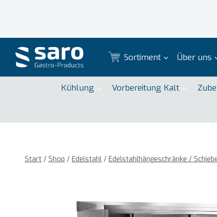
Zum
Inhalt
springen
Sortiment
Über uns
Kühlung
Vorbereitung Kalt
Zube
Start
/
Shop
/
Edelstahl
/
Edelstahlhängeschränke / Schie