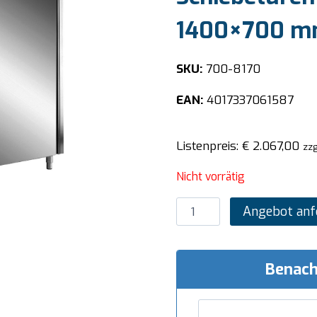
1400×700 
SKU:
700-8170
EAN:
4017337061587
Listenpreis:
€
2.067,00
zzg
Nicht vorrätig
SARO
Angebot anf
Edelstahl-
Lagerschrank
mit
Benach
Schiebetüren
AISI