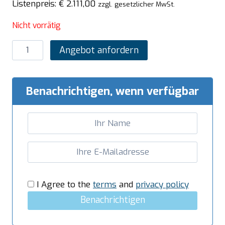
Listenpreis:
€
2.111,00
zzgl. gesetzlicher MwSt.
Nicht vorrätig
SARO
Angebot anfordern
Edelstahl-
Lagerschrank
mit
Benachrichtigen, wenn verfügbar
Schiebetüren
AISI
430,
Flachdach,
1800x600
mm
Menge
I Agree to the
terms
and
privacy policy
Benachrichtigen