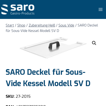
Zum
Inhalt
springen
Start
/
Shop
/
Zubereitung Heiß
/
Sous Vide
/
SARO Deckel
für Sous-Vide Kessel Modell SV D
SARO Deckel für Sous-
Vide Kessel Modell SV D
SKU:
27-2015