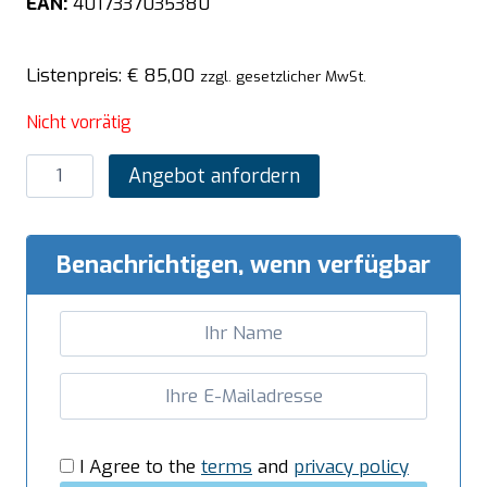
EAN:
4017337035380
Listenpreis:
€
85,00
zzgl. gesetzlicher MwSt.
Nicht vorrätig
SARO
Angebot anfordern
Deckel
für
Sous-
Benachrichtigen, wenn verfügbar
Vide
Kessel
Modell
SV
D
Menge
I Agree to the
terms
and
privacy policy