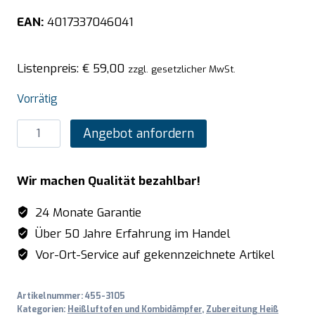
EAN:
4017337046041
Listenpreis:
€
59,00
zzgl. gesetzlicher MwSt.
Vorrätig
SARO
Angebot anfordern
Chrom-
Rost
Wir machen Qualität bezahlbar!
für
EKO
24 Monate Garantie
595
Über 50 Jahre Erfahrung im Handel
Menge
Vor-Ort-Service auf gekennzeichnete Artikel
Artikelnummer:
455-3105
Kategorien:
Heißluftofen und Kombidämpfer
,
Zubereitung Heiß