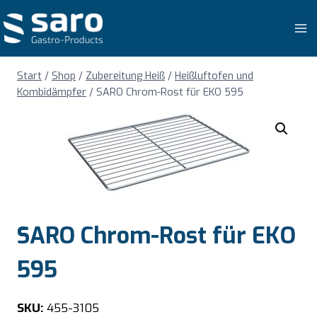
Zum
Inhalt
springen
Start
/
Shop
/
Zubereitung Heiß
/
Heißluftofen und
Kombidämpfer
/
SARO Chrom-Rost für EKO 595
SARO Chrom-Rost für EKO
595
SKU:
455-3105