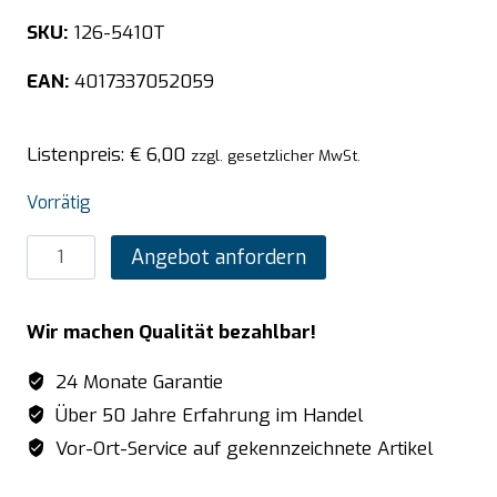
SKU:
126-5410T
EAN:
4017337052059
Listenpreis:
€
6,00
zzgl. gesetzlicher MwSt.
Vorrätig
SARO
Angebot anfordern
TOP
LINE
Wir machen Qualität bezahlbar!
GN-
Deckel
24 Monate Garantie
-
Über 50 Jahre Erfahrung im Handel
o.
Vor-Ort-Service auf gekennzeichnete Artikel
Löffelaussparung
1/4