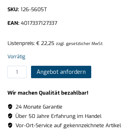
SKU:
126-5605T
EAN:
4017337127337
Listenpreis:
€
22,25
zzgl. gesetzlicher MwSt.
Vorrätig
SARO
Angebot anfordern
TOP
LINE
Wir machen Qualität bezahlbar!
GN-
Behälter
24 Monate Garantie
2/4
Über 50 Jahre Erfahrung im Handel
T65mm
Vor-Ort-Service auf gekennzeichnete Artikel
Menge