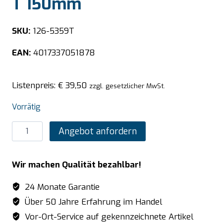
T 150mm
SKU:
126-5359T
EAN:
4017337051878
Listenpreis:
€
39,50
zzgl. gesetzlicher MwSt.
Vorrätig
SARO
Angebot anfordern
TOP
LINE
Wir machen Qualität bezahlbar!
GN-
Behälter
24 Monate Garantie
2/3
Über 50 Jahre Erfahrung im Handel
GN
Vor-Ort-Service auf gekennzeichnete Artikel
perforiert