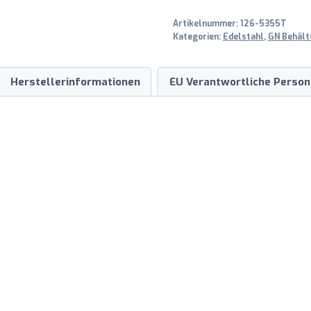
T
Artikelnummer:
126-5355T
40mm
Kategorien:
Edelstahl
,
GN Behälte
Menge
Herstellerinformationen
EU Verantwortliche Person