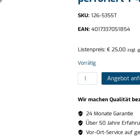
SKU:
126-5355T
EAN:
4017337051854
Listenpreis:
€
25,00
zzgl. 
Vorrätig
SARO
Angebot anf
TOP
LINE
Wir machen Qualität be
GN-
Behälter
24 Monate Garantie
1/1
Über 50 Jahre Erfahr
GN
Vor-Ort-Service auf ge
perforiert