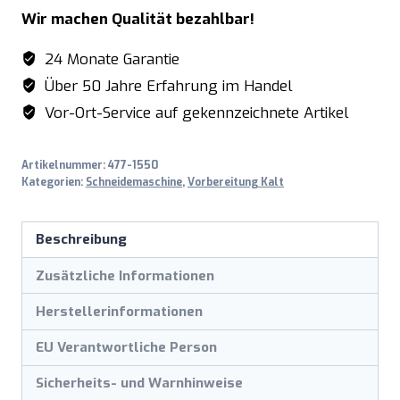
Modell
Wir machen Qualität bezahlbar!
VOLANO
F
24 Monate Garantie
300
Über 50 Jahre Erfahrung im Handel
VO
Vor-Ort-Service auf gekennzeichnete Artikel
L
Menge
Artikelnummer:
477-1550
Kategorien:
Schneidemaschine
,
Vorbereitung Kalt
Beschreibung
Zusätzliche Informationen
Herstellerinformationen
EU Verantwortliche Person
Sicherheits- und Warnhinweise