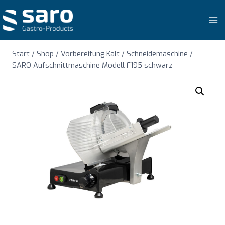
Zum
Inhalt
springen
Start
/
Shop
/
Vorbereitung Kalt
/
Schneidemaschine
/
SARO Aufschnittmaschine Modell F195 schwarz