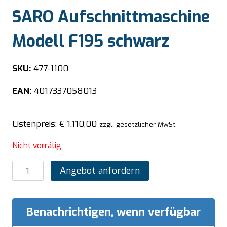
SARO Aufschnittmaschine
Modell F195 schwarz
SKU:
477-1100
EAN:
4017337058013
Listenpreis:
€
1.110,00
zzgl. gesetzlicher MwSt.
Nicht vorrätig
SARO
Angebot anfordern
Aufschnittmaschine
Modell
F195
Benachrichtigen, wenn verfügbar
schwarz