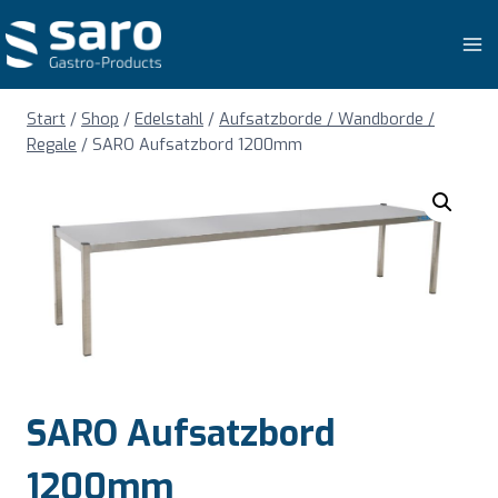
Zum
Inhalt
springen
Start
/
Shop
/
Edelstahl
/
Aufsatzborde / Wandborde /
Regale
/
SARO Aufsatzbord 1200mm
SARO Aufsatzbord
1200mm