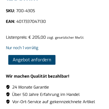
SKU:
700-4305
EAN:
4017337047130
Listenpreis:
€
205,00
zzgl. gesetzlicher MwSt.
Nur noch 1 vorrätig
SARO
Angebot anfordern
Aufsatzbord
1200mm
Wir machen Qualität bezahlbar!
Menge
24 Monate Garantie
Über 50 Jahre Erfahrung im Handel
Vor-Ort-Service auf gekennzeichnete Artikel