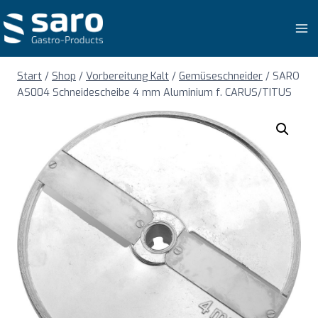
Zum
Inhalt
springen
Start
/
Shop
/
Vorbereitung Kalt
/
Gemüseschneider
/
SARO
AS004 Schneidescheibe 4 mm Aluminium f. CARUS/TITUS