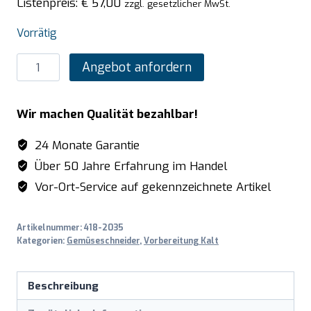
Listenpreis:
€
57,00
zzgl. gesetzlicher MwSt.
Vorrätig
SARO
Angebot anfordern
AS004
Schneidescheibe
Wir machen Qualität bezahlbar!
4
mm
24 Monate Garantie
Aluminium
Über 50 Jahre Erfahrung im Handel
f.
Vor-Ort-Service auf gekennzeichnete Artikel
CARUS/TITUS
Menge
Artikelnummer:
418-2035
Kategorien:
Gemüseschneider
,
Vorbereitung Kalt
Beschreibung