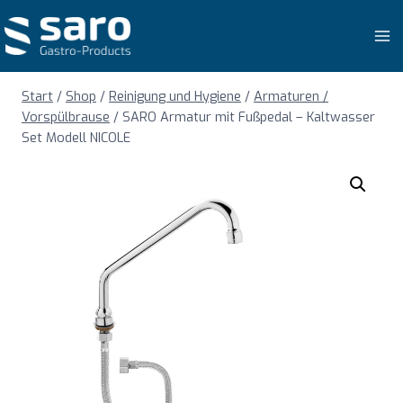
Zum
Inhalt
springen
Start
/
Shop
/
Reinigung und Hygiene
/
Armaturen /
Vorspülbrause
/
SARO Armatur mit Fußpedal – Kaltwasser
Set Modell NICOLE