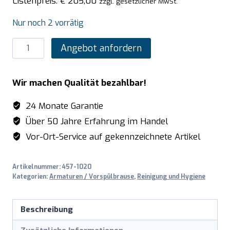
Listenpreis:
€
205,00
zzgl. gesetzlicher MwSt.
Nur noch 2 vorrätig
SARO
Angebot anfordern
Armatur
mit
Wir machen Qualität bezahlbar!
Fußpedal
-
24 Monate Garantie
Kaltwasser
Über 50 Jahre Erfahrung im Handel
Set
Vor-Ort-Service auf gekennzeichnete Artikel
Modell
NICOLE
Artikelnummer:
457-1020
Menge
Kategorien:
Armaturen / Vorspülbrause
,
Reinigung und Hygiene
Beschreibung