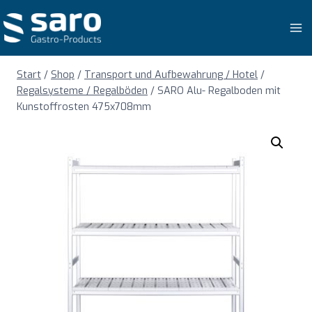
Zum
Inhalt
springen
Start
/
Shop
/
Transport und Aufbewahrung / Hotel
/
Regalsysteme / Regalböden
/
SARO Alu- Regalboden mit
Kunstoffrosten 475x708mm