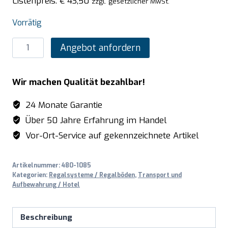
Listenpreis:
€
43,50
zzgl. gesetzlicher MwSt.
Vorrätig
SARO
Angebot anfordern
Alu-
Regalboden
Wir machen Qualität bezahlbar!
mit
Kunstoffrosten
24 Monate Garantie
475x708mm
Über 50 Jahre Erfahrung im Handel
Menge
Vor-Ort-Service auf gekennzeichnete Artikel
Artikelnummer:
480-1085
Kategorien:
Regalsysteme / Regalböden
,
Transport und
Aufbewahrung / Hotel
Beschreibung