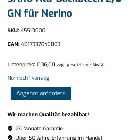
GN für Nerino
SKU:
455-3000
EAN:
4017337046003
Listenpreis:
€
36,00
zzgl. gesetzlicher MwSt.
Nur noch 1 vorrätig
SARO
Angebot anfordern
Alu-
Backblech
Wir machen Qualität bezahlbar!
2/3
GN
24 Monate Garantie
für
Über 50 Jahre Erfahrung im Handel