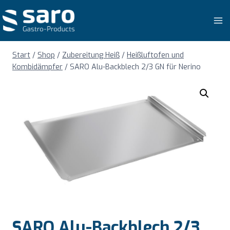
Zum
Inhalt
springen
Start
/
Shop
/
Zubereitung Heiß
/
Heißluftofen und
Kombidämpfer
/
SARO Alu-Backblech 2/3 GN für Nerino
SARO Alu-Backblech 2/3