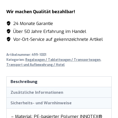
für
Wir machen Qualität bezahlbar!
Regalwagen
LIAM
24 Monate Garantie
DUO
Über 50 Jahre Erfahrung im Handel
(VPE:
Vor-Ort-Service auf gekennzeichnete Artikel
300
Stück)
Artikelnummer:
499-1001
Menge
Kategorien:
Regalwagen / Tablettwagen / Transportwagen
,
Transport und Aufbewahrung / Hotel
Beschreibung
Zusätzliche Informationen
Sicherheits- und Warnhinweise
– Material: PE-basierter Polymer INNOTEX®