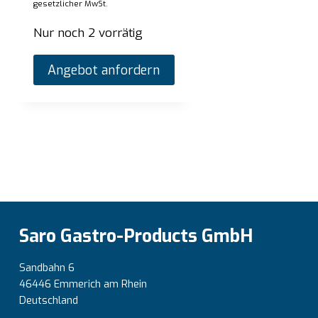
Listenpreis:
€
2.720,00
List
gesetzlicher MwSt.
zzgl. gesetzlicher MwSt.
Vorrätig
Vorr
Nur noch 2 vorrätig
Angebot anfordern
Angebot anfordern
Saro Gastro-Products GmbH
Sandbahn 6
46446 Emmerich am Rhein
Deutschland