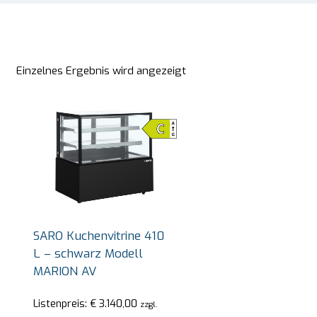
Einzelnes Ergebnis wird angezeigt
SARO Kuchenvitrine 410
L – schwarz Modell
MARION AV
SARO Bain-Marie-Trolley Modell BT-3
SAR
Listenpreis:
€
3.140,00
zzgl.