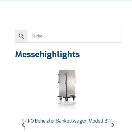
Messehighlights
-
SARO Countertop Warmhaltevitrine Self
Service Modell BENNET