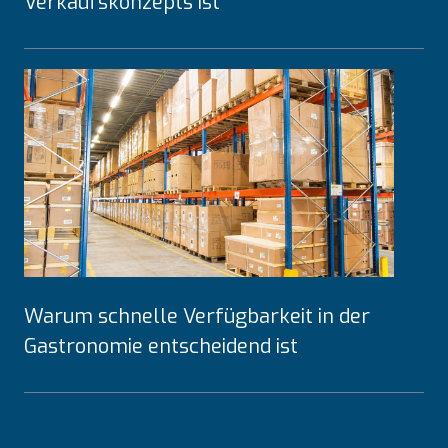
Verkaufskonzepts ist
ü
r
d
i
e
G
a
s
t
r
o
n
Warum schnelle Verfügbarkeit in der
o
Gastronomie entscheidend ist
m
i
e
: