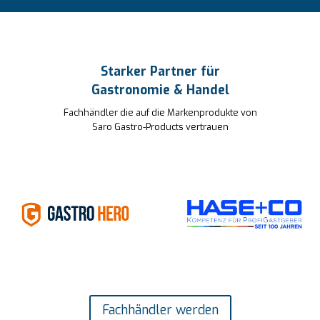
W
e
l
Starker Partner für
c
Gastronomie & Handel
h
e
Fachhändler die auf die Markenprodukte von
Saro Gastro-Products vertrauen
L
ö
s
u
n
g
p
a
s
s
Fachhändler werden