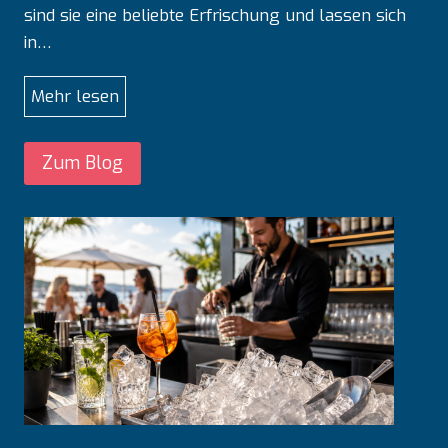
sind sie eine beliebte Erfrischung und lassen sich
in…
P
Mehr lesen
r
o
Zum Blog
f
e
s
s
i
o
n
e
l
l
e