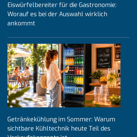
Eiswürfelbereiter für die Gastronomie:
S
Worauf es bei der Auswahl wirklich
l
ankommt
u
s
h
-
M
a
s
c
h
i
n
e
Getränkekühlung im Sommer: Warum
n
sichtbare Kühltechnik heute Teil des
f