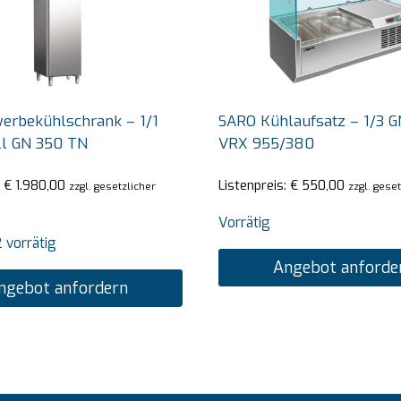
erbekühlschrank – 1/1
SARO Kühlaufsatz – 1/3 G
ll GN 350 TN
VRX 955/380
:
€
1.980,00
Listenpreis:
€
550,00
zzgl. gesetzlicher
zzgl. gese
Vorrätig
 vorrätig
Angebot anforde
ngebot anfordern