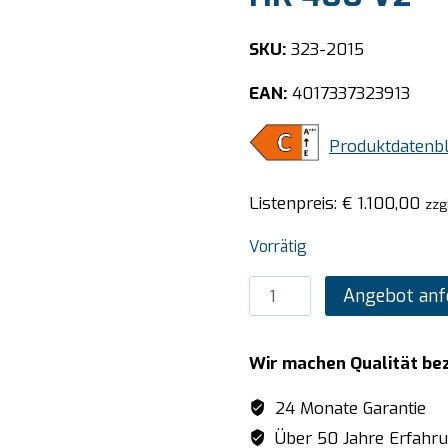
SKU:
323-2015
EAN:
4017337323913
Produktdatenbl
Listenpreis:
€
1.100,00
zzg
Vorrätig
SARO
Angebot anf
Lagerkühlschrank
-
Wir machen Qualität be
weiß,
Modell
24 Monate Garantie
HK
Über 50 Jahre Erfahr