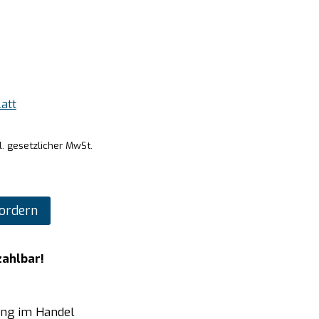
att
l. gesetzlicher MwSt.
ordern
zahlbar!
ung im Handel